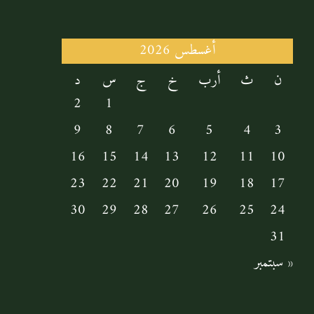
القبول والتسجيل
أغسطس 2026
ن
ث
أرب
خ
ج
س
د
الخدمات الدراسية
2
1
9
8
7
6
5
4
3
التعريف بالمقررات
16
15
14
13
12
11
10
أنشطة الأكاديمية
23
22
21
20
19
18
17
30
29
28
27
26
25
24
تواصل معنا
31
« سبتمبر